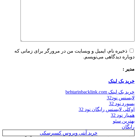
ذخیره نام، ایمیل و وبسایت من در مرورگر برای زمانی که
دوباره دیدگاهی می‌نویسم.
مدیر :
خرید بک لینک
خرید بک لینک behtarinbacklink.com
لایسنس نود32
پسورد نود 32
اوکلی لایسنس رایگان نود 32
همیار نود 32
بهترین سئو
رایگان
خرید آنتی ویروس کسپرسکی