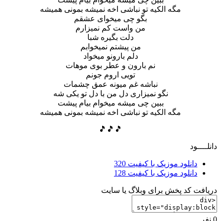
مگه الکیه تو نباشی اخه نمیشه بمونی همیشه
بگو چی میخوای عشقم
من واست کم نمیزارم
دلت بگیره شبا
من پیشتم نمیخوابم
دلم بارونو میخواد
نم بارون و عطر بوی موهات
تویی اروم جونم
نباشه غم میونه عمق چشمات
نگو نمیزاری دل من با دل تو یکی شه
ببین چی میشه میخوام بیام پیشت
مگه الکیه تو نباشی اخه نمیشه بمونی همیشه
🎵🎵🎵
دانلــــود
دانلود موزیک با کیفیت 320
دانلود موزیک با کیفیت 128
دریافت کد پخش برای وبلاگ یا سایت
0 نفر