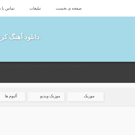
صفحه ی نخست
تبلیغات
تماس با م
دانلود آهنگ کر
باید از پیشخوان > نمایش > فهرست ها لینک های خود را قرا
موزیک
موزیک ویدیو
آلبوم ها