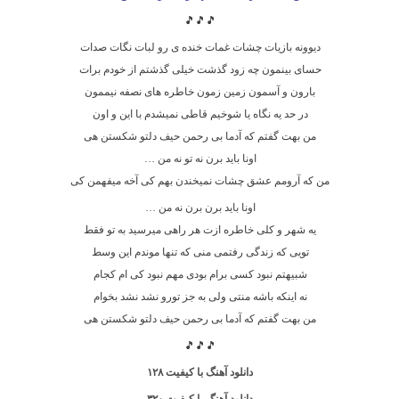
🎵🎵🎵
دیوونه بازیات چشات غمات خنده ی رو لبات نگات صدات
حسای بینمون چه زود گذشت خیلی گذشتم از خودم برات
بارون و آسمون زمین زمون خاطره های نصفه نیممون
در حد یه نگاه یا شوخیم قاطی نمیشدم با این و اون
من بهت گفتم که آدما بی رحمن حیف دلتو شکستن هی
اونا باید برن نه تو نه من …
من که آرومم عشق چشات نمیخندن بهم کی آخه میفهمن کی
اونا باید برن برن نه من …
یه شهر و کلی خاطره ازت هر راهی میرسید به تو فقط
تویی که زندگی رفتمی منی که تنها موندم این وسط
شبیهتم نبود کسی برام بودی مهم نبود کی ام کجام
نه اینکه باشه منتی ولی به جز تورو نشد نشد بخوام
من بهت گفتم که آدما بی رحمن حیف دلتو شکستن هی
🎵🎵🎵
دانلود آهنگ با کیفیت ۱۲۸