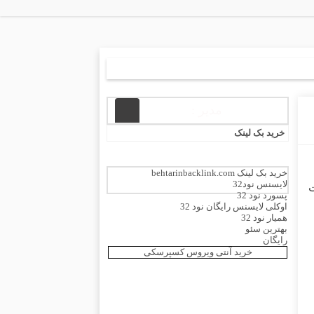
مدیر :
خرید بک لینک
خرید بک لینک behtarinbacklink.com
لایسنس نود32
ت
پسورد نود 32
اوکلی لایسنس رایگان نود 32
همیار نود 32
بهترین سئو
رایگان
خرید آنتی ویروس کسپرسکی