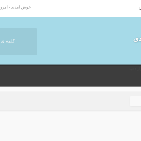
خوش آمدید - امروز : جمعه ۶
ا
دی
ر دهید