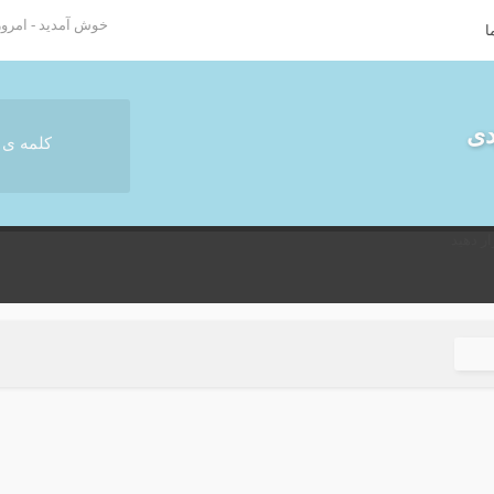
خوش آمدید - امروز : پنج شن
ا
دی
ر دهید