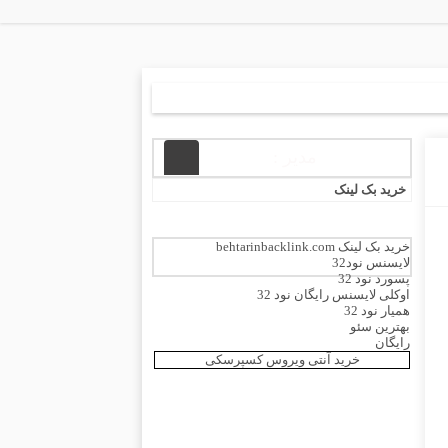
مدیر :
خرید بک لینک
خرید بک لینک behtarinbacklink.com
لایسنس نود32
پسورد نود 32
اوکلی لایسنس رایگان نود 32
همیار نود 32
بهترین سئو
رایگان
خرید آنتی ویروس کسپرسکی