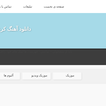
صفحه ی نخست
تبلیغات
تماس با م
دانلود آهنگ کر
باید از پیشخوان > نمایش > فهرست ها لینک های خود را قرا
موزیک
موزیک ویدیو
آلبوم ها