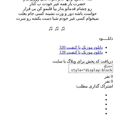
حضرت یار همه غیر خودت ب کنار
رو چشام قدماتو بذار بیا قلبمو کن بی قرار
حواست باشه دور و ورت نشینه کسی جام بغلت
نمیخوام کسی غیر خودم شبا دست بکشه رو سرت
♫ ♫ ♫
دانلــــود
دانلود موزیک با کیفیت 320
دانلود موزیک با کیفیت 128
دریافت کد پخش برای وبلاگ یا سایت
0 نفر
0 نفر
اشتراک گذاری مطلب: