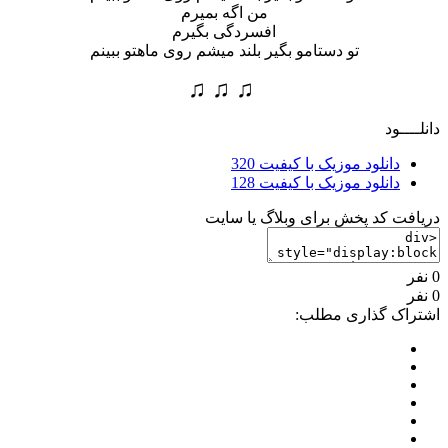
من اگه بمیرم
افسردگی بگیرم
تو دستامو بگیر بلند میشم روی ماهتو ببینم
♫ ♫ ♫
انلــــود
دانلود موزیک با کیفیت 320
دانلود موزیک با کیفیت 128
ریافت کد پخش برای وبلاگ یا سایت
نفر
نفر
شتراک گذاری مطلب: