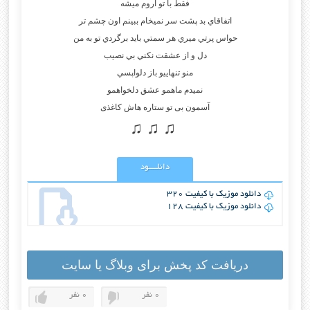
فقط با تو اروم ميشه
اتفاقاي بد پشت سر نميخام ببينم اون چشم تر
حواس پرتي ميري هر سمتي بايد برگردي تو به من
دل و از عشقت نكني بي نصيب
منو تنهاييو باز دلواپسي
نميدم ماهمو عشق دلخواهمو
آسمون بی تو ستاره هاش كاغذی
♫ ♫ ♫
دانلــــود
دانلود موزیک با کیفیت 320
دانلود موزیک با کیفیت 128
دریافت کد پخش برای وبلاگ یا سایت
0 نفر
0 نفر