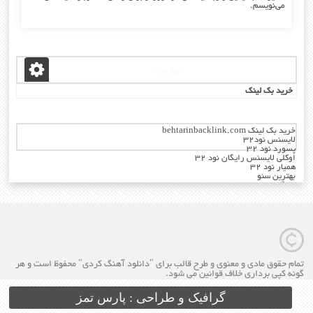
می‌نویسم.
مدیر :
خرید بک لینک
خرید بک لینک behtarinbacklink.com
لایسنس نود32
پسورد نود 32
اوکلی لایسنس رایگان نود 32
همیار نود 32
بهترین سئو
رایگان
خرید آنتی ویروس کسپرسکی
تمام حقوق مادی و معنوی و طرح قالب برای "دانلود آهنگ کردی" محفوظ است و هر
گونه کپی برداری خلاف قوانین می شود.
گرافیک و طراحی : پارس تمز