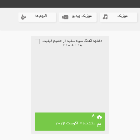
موزیک
موزیک ویدیو
آلبوم ها
بار
یکشنبه 4 آگوست 2024