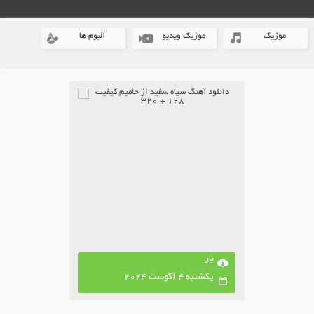
موزیک
موزیک ویدیو
آلبوم ها
بار
یکشنبه 4 آگوست 2024