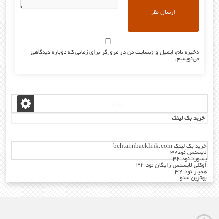
ذخیره نام، ایمیل و وبسایت من در مرورگر برای زمانی که دوباره دیدگاهی
می‌نویسم.
مدیر :
خرید بک لینک
خرید بک لینک behtarinbacklink.com
لایسنس نود32
پسورد نود 32
اوکلی لایسنس رایگان نود 32
همیار نود 32
بهترین سئو
رایگان
خرید آنتی ویروس کسپرسکی