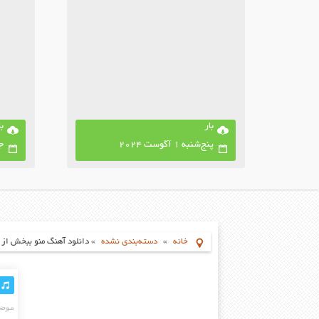
بار
با
پنج‌شنبه 1 آگوست 2024
جمع
خانه
»
دسته‌بندی نشده
»
دانلود آهنگ منو ببخش از راشان
موضو