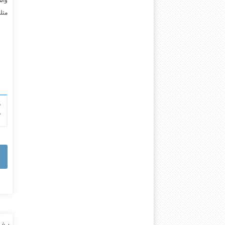
واس
مثل