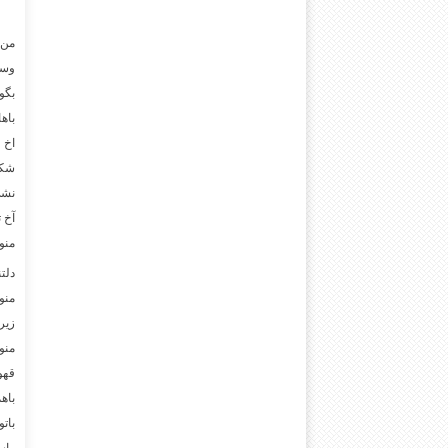
من 
وسط
بگو 
باه
اخ ل
شکو
نشی
آخ ت
منو
دلت
منو
زیر
منو
قهو
باه
بات