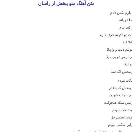
متن آهنگ منو ببخش از راشان
بازم تکس دادم
 تهرانم
کجا بیام
ات دو دقیقه حرف دارم
یلا لیلا
ندم دلت و واویلا
 از من تو بی میلا
و لیلا
 ببخش اگه شبا
نگت نبودم
 ببخش که باعثم
 چشمات کبودن
 ببین منکه هیچوقت
ه تلخت نبودم
مه‌بد عصبی خل
و این شکلی نبودم