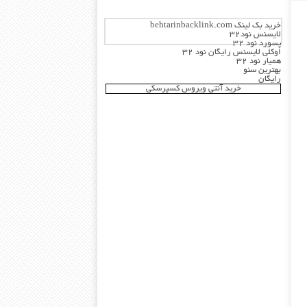
خرید بک لینک behtarinbacklink.com
لایسنس نود32
پسورد نود 32
اوکلی لایسنس رایگان نود 32
همیار نود 32
بهترین سئو
رایگان
خرید آنتی ویروس کسپرسکی