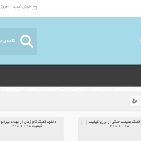
خوش آمدید - امروز : جمعه ۱۶ 
ید