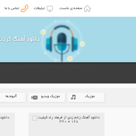
صفحه ی نخست
تبلیغات
تماس با ما
دانلود آهنگ کردی
باید از پیشخوان > نمایش > فهرست ها لینک های خود را قرار ده
موزیک
موزیک ویدیو
آلبوم ها