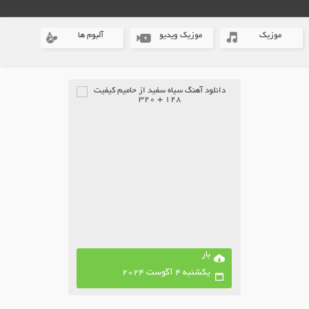
موزیک
موزیک ویدیو
آلبوم ها
بار
یکشنبه 4 آگوست 2024