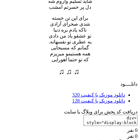
شاید تسلیم وآروم شه
دل پر حسرتم امشب
برای این تن خسته
شدی صحرای آزادی
تاکه یادم بره دنیا
تو عشقو یاد من دادی
یه عطری تو نفسهاته.
گمانم که مسیحایی
همه هستیمو میریزم
که تو حتما اهورایی
♫ ♫ ♫
دانلــــود
دانلود موزیک با کیفیت 320
دانلود موزیک با کیفیت 128
دریافت کد پخش برای وبلاگ یا سایت
0 نفر
0 نفر