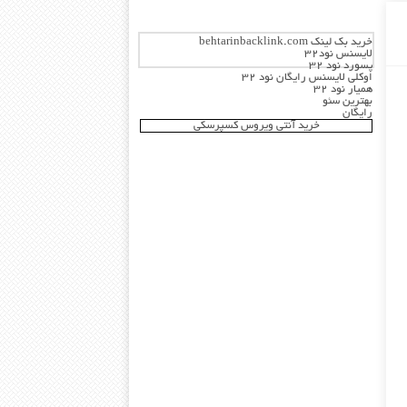
خرید بک لینک behtarinbacklink.com
لایسنس نود32
پسورد نود 32
اوکلی لایسنس رایگان نود 32
همیار نود 32
بهترین سئو
رایگان
خرید آنتی ویروس کسپرسکی