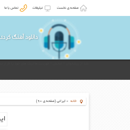
صفحه ی نخست
تبلیغات
تماس با ما
دانلود آهنگ کردی
باید از پیشخوان > نمایش > فهرست ها لینک های خود را قرار ده
خانه
»
ایرانی
(صفحه ی 90)
ای