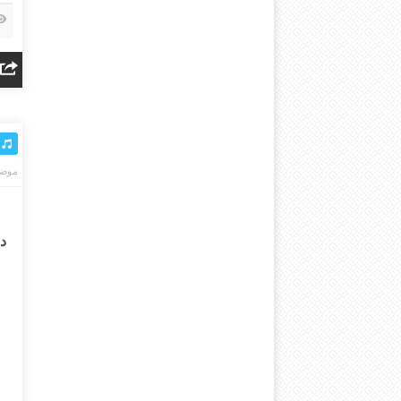
موضو
دا