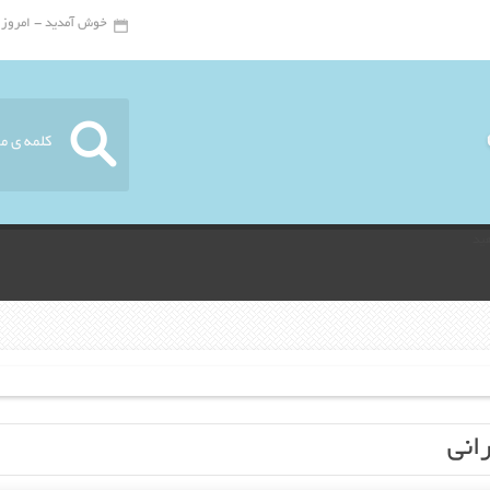
خوش آمدید - امروز : جمعه ۱۶ 
ید
رانی