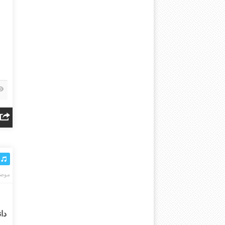
موضو
دا