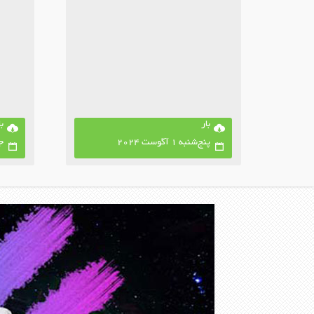
بار
با
پنج‌شنبه 1 آگوست 2024
جمع