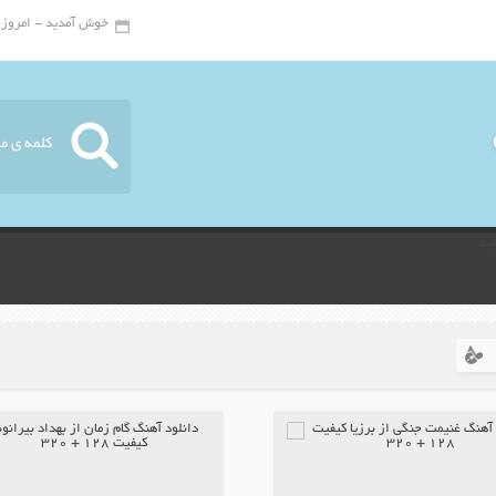
خوش آمدید - امروز : شنبه ۱۷ 
ید