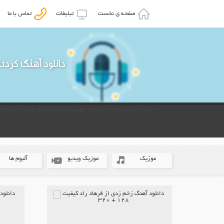
صفحه ی نخست
تبلیغات
تماس با ما
دانلود آهنگ کردی
باید از پیشخوان > نمایش > فهرست ها لینک های خود را قرار ده
موزیک
موزیک ویدیو
آلبوم ها