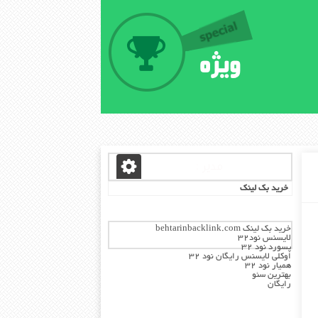
مدیر :
خرید بک لینک
خرید بک لینک behtarinbacklink.com
لایسنس نود32
پسورد نود 32
اوکلی لایسنس رایگان نود 32
همیار نود 32
بهترین سئو
رایگان