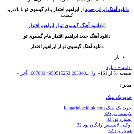
دانلود آهنگ ایرانی جدید
از
ابراهیم اقتدار
بنام
گیسوی تو
با بالاترین
کیفیت
دانلود آهنگ جدید ابراهیم اقتدار بنام گیسوی تو
دانلود آهنگ گیسوی تو از ابراهیم اقتدار
بار
ادامه + دانلود
صفحه 51 از 161
« اول
...
40
30
20
53
52
51
50
49
80
70
60
...
آخر »
مدیر :
خرید بک لینک
خرید بک لینک behtarinbacklink.com
لایسنس نود32
پسورد نود 32
اوکلی لایسنس رایگان نود 32
همیار نود 32