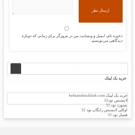
ذخیره نام، ایمیل و وبسایت من در مرورگر برای زمانی که دوباره
دیدگاهی می‌نویسم.
مدیر :
خرید بک لینک
خرید بک لینک behtarinbacklink.com
لایسنس نود32
پسورد نود 32
اوکلی لایسنس رایگان نود 32
همیار نود 32
بهترین سئو
رایگان
خرید آنتی ویروس کسپرسکی