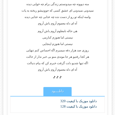
منه دیوونه چه میدونستم زندگی برام چه خوابی دیده
نمیدونی نمیدونی ای عشق کسی که جوونیشو ریخته به پات
واسه اینکه تو رو از دست نده چه عذابی چه عذابی دیده
آه ای دله معموم آروم باش آروم
هی حاله نامعلوم آروم باش آروم
نیستی اما هنوزم کنارمی
نیستی اما هنوزم اینجایی
روزی صد هزار دفه میمیرم اگه احساس کنم تنهایی
هر کجا رفتیو هر جا موندی منو بی خبر نذار از حالت
اگه تنها شدیو دلت گرفت خبرم کن که بیام دنبالت
آه ای دله معموم آروم باش آروم
🎵🎵🎵
دانلــــود
دانلود موزیک با کیفیت 320
دانلود موزیک با کیفیت 128