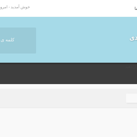
خوش آمدید - امروز : شنبه ۱۷
ا
دی
ر دهید