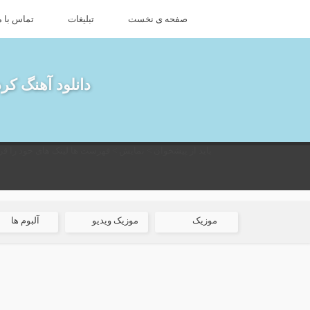
صفحه ی نخست
تبلیغات
تماس با م
دانلود آهنگ کر
باید از پیشخوان > نمایش > فهرست ها لینک های خود را قرا
موزیک
موزیک ویدیو
آلبوم ها