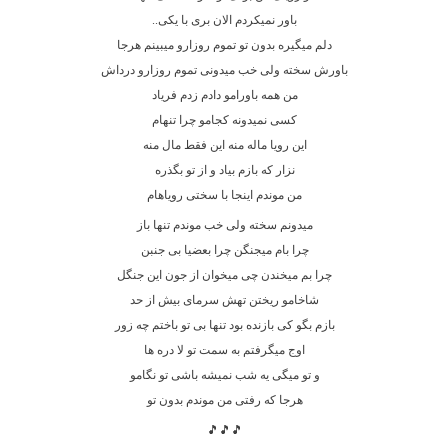
باور نمیکردم الان بری با یکی..
دلم میگیره بدون تو تموم روزارو میبینم هرجا
باورش سخته ولی خب میدونی تموم روزارو درداش
من همه باورامو دادم زدم فریاد
کسی نمیدونه کجامو چرا تنهام
این رویا ماله منه این فقط مال منه
نزار که بازم بیاد و از تو بگذره
من موندم اینجا با سختی رویاهام
میدونم سخته ولی خب موندم تنها باز
چرا بام میجنگن چرا بعضیا بی جنبن
چرا بم میخندن چی میخوان از جون این جنگل
شاخامو ریختن تهش سرمای بیش از حد
بازم بگو کی بازنده بود تنها بی تو باختم چه زور
اوج میگرفتم به سمت تو لا دره ها
و تو میگی یه شب نمیشه باشی تو نگامو
هرجا که رفتی من موندم بدون تو
🎵🎵🎵