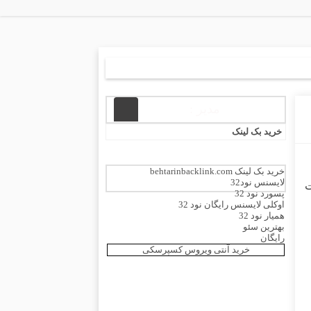
مدیر :
خرید بک لینک
خرید بک لینک behtarinbacklink.com
لایسنس نود32
ت
پسورد نود 32
اوکلی لایسنس رایگان نود 32
همیار نود 32
بهترین سئو
رایگان
خرید آنتی ویروس کسپرسکی