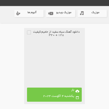
موزیک
موزیک ویدیو
آلبوم ها
بار
یکشنبه 4 آگوست 2024