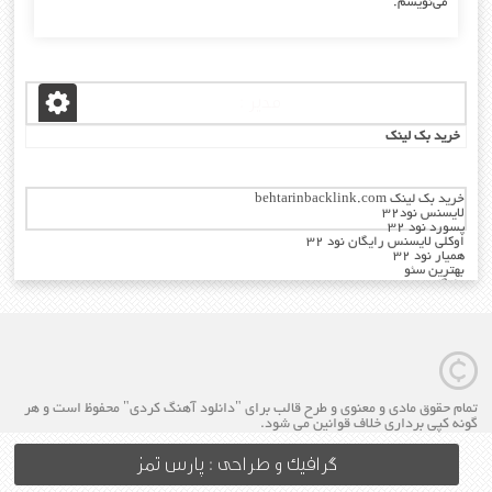
می‌نویسم.
مدیر :
خرید بک لینک
خرید بک لینک behtarinbacklink.com
لایسنس نود32
پسورد نود 32
اوکلی لایسنس رایگان نود 32
همیار نود 32
بهترین سئو
رایگان
خرید آنتی ویروس کسپرسکی
تمام حقوق مادی و معنوی و طرح قالب برای "دانلود آهنگ کردی" محفوظ است و هر
گونه کپی برداری خلاف قوانین می شود.
گرافیک و طراحی : پارس تمز