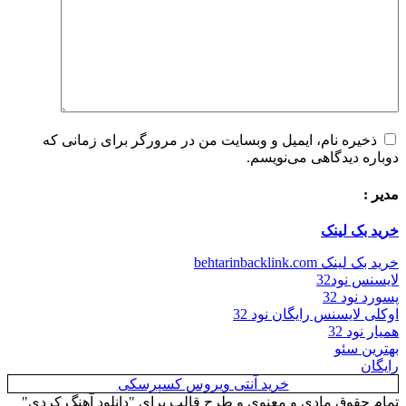
ره نام، ایمیل و وبسایت من در مرورگر برای زمانی که
 دیدگاهی می‌نویسم.
ک لینک
behtarinbacklink.c
نود32
د 32
ایسنس رایگان نود 32
د 32
 سئو
خرید آنتی ویروس کسپرسکی
قوق مادی و معنوی و طرح قالب برای "دانلود آهنگ کردی"