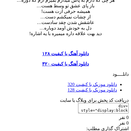
هر چی که دارم به پاش میذارم بمیرم ازم که دوره…
باز پای عشق تو وسط هست…
همیشه حرفی ازت هست!
از چشات نمیکشم دست…
عاشقش شدن چقد سادست…
دل به خودش اومد دوباره…
دید بهت علاقه داره میمیره با یه اشاره!
دانلود آهنگ با کیفیت ۱۲۸
دانلود آهنگ با کیفیت ۳۲۰
دانلــــود
دانلود موزیک با کیفیت 320
دانلود موزیک با کیفیت 128
دریافت کد پخش برای وبلاگ یا سایت
0 نفر
0 نفر
اشتراک گذاری مطلب: