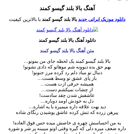
آهنگ بالا بلند گیسو کمند
دانلود موزیک ایرانی جدید
بالا بلند گیسو کمند
با بالاترین کیفیت
دانلود آهنگ بالا بلند گیسو کمند
متن آهنگ بالا بلند گیسو کمند
بالا بلند گیسو کمند یک لحظه جای من بمونو…
بهم حق بده دیوونه شم موهاتو که دادی نشونو!
دنبال تو میاد دلم رد کرده مرز جنونو!
باز پای عشق تو وسط هست…
همیشه حرفی ازت هست…
از چشات نمیکشم دست…
عاشقش شدن چقد سادست!
دل به خودش اومد دوباره…
دید بهت علاقه داره میمیره با یه اشاره…
پیرهن زرده که تنش کرده عاشق پوشیدن رنگای شاده
به من احساسش چهره ی خاصش میده حس فوق العاده!
داره ضعف میره دلی که گیره وقتی اونو میبینه پر شر و شوره