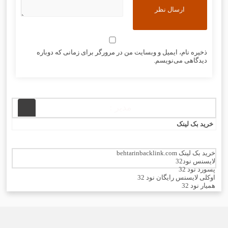
ذخیره نام، ایمیل و وبسایت من در مرورگر برای زمانی که دوباره
دیدگاهی می‌نویسم.
مدیر :
خرید بک لینک
خرید بک لینک behtarinbacklink.com
لایسنس نود32
پسورد نود 32
اوکلی لایسنس رایگان نود 32
همیار نود 32
بهترین سئو
رایگان
خرید آنتی ویروس کسپرسکی