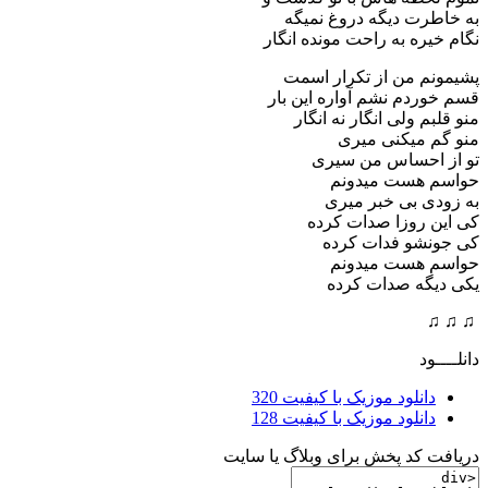
به خاطرت دیگه دروغ نمیگه
نگام خیره به راحت مونده انگار
پشیمونم من از تکرار اسمت
قسم خوردم نشم آواره این بار
منو قلبم ولی انگار نه انگار
منو گم میکنی میری
تو از احساس من سیری
حواسم هست میدونم
به زودی بی خبر میری
کی این روزا صدات کرده
کی جونشو فدات کرده
حواسم هست میدونم
یکی دیگه صدات کرده
♫ ♫ ♫
دانلــــود
دانلود موزیک با کیفیت 320
دانلود موزیک با کیفیت 128
دریافت کد پخش برای وبلاگ یا سایت