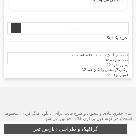
مدیر :
خرید بک لینک
خرید بک لینک behtarinbacklink.com
لایسنس نود32
پسورد نود 32
اوکلی لایسنس رایگان نود 32
همیار نود 32
بهترین سئو
رایگان
خرید آنتی ویروس کسپرسکی
تمام حقوق مادی و معنوی و طرح قالب برای "دانلود آهنگ کردی" محفوظ
است و هر گونه کپی برداری خلاف قوانین می شود.
گرافیک و طراحی : پارس تمز