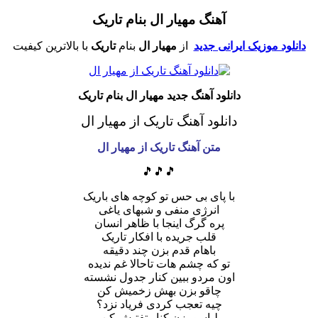
آهنگ مهیار ال بنام تاریک
دانلود موزیک ایرانی جدید
از
مهیار ال
بنام
تاریک
با بالاترین کیفیت
دانلود آهنگ جدید مهیار ال بنام تاریک
دانلود آهنگ تاریک از مهیار ال
متن آهنگ تاریک
از مهیار ال
🎵🎵🎵
با پای بی حس تو کوچه های باریک
انرژی منفی و شبهای یاغی
پره گرگ اینجا با ظاهر انسان
قلب جریده با افکار تاریک
باهام قدم بزن چند دقیقه
تو که چشم هات تاحالا غم ندیده
اون مردو ببین کنار جدول نشسته
چاقو بزن بهش زخمیش کن
چیه تعجب کردی فریاد نزد؟
لباسو بزن کنار تفتیش کن