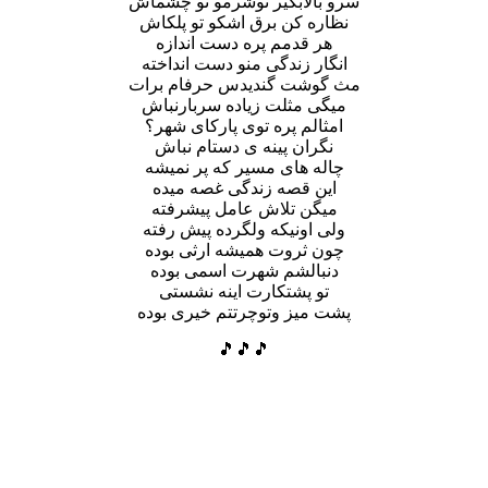
سرو بالابگیر توشرمو تو چشماش
نظاره کن برق اشکو تو پلکاش
هر قدمم پره دست اندازه
انگار زندگی منو دست انداخته
مث گوشت گندیدس حرفام برات
میگی مثلت زیاده سربارنباش
امثالم پره توی پارکای شهر؟
نگران پینه ی دستام نباش
چاله های مسیر که پر نمیشه
این قصه زندگی غصه میده
میگن تلاش عامل پیشرفته
ولی اونیکه ولگرده پیش رفته
چون ثروت همیشه ارثی بوده
دنبالشم شهرت اسمی بوده
تو پشتکارت اینه نشستی
پشت میز وتوچرتتم خیری بوده
🎵🎵🎵