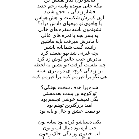
مگه جایی مونده واسه زخم جدید
فشار زندگی با حجم شدید
اون کمرش شکست و آهش هواس
با چاقوی تو میخوای دادش دراد؟
نشونمون باشه سفره های خالی
یه پسر بچه با نمره های عالی
با مادرش میرفت بایه ماشین
راننده گفت شماپایه باشین
بچه غیرتی شد یهو ضعف کرد
مادرش جیب خالیو گوش زد کرد
چیه نفست گرفت؟تو بشین یه لحظه
برا زندگی کوچه ی دو متری بسته
هی نگو برا قبرمم کمه برا قبرمم کمه
شده برا هدف سخت بجنگی؟
تو کوچه بن بست بعدمستی
بگی نمیشه خوشی تجسم بود
امید بزرگترین توهم بود
تو تیمت عشق و حال و پایه بود
یکی دستاشو کرده بود سایه بون
خب اره بود دنبال آب و نون
لب خندون وزندگی خاک وخون