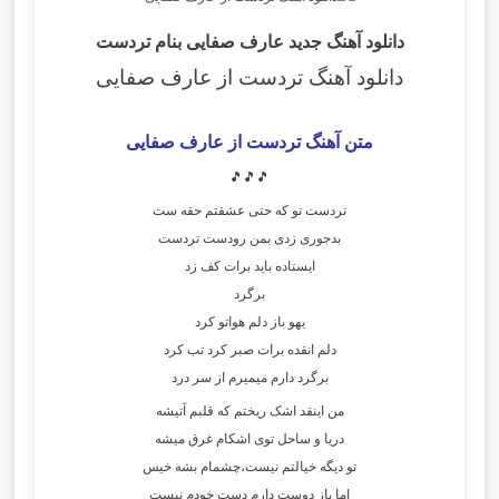
دانلود آهنگ جدید عارف صفایی بنام تردست
دانلود آهنگ تردست از عارف صفایی
متن آهنگ تردست از عارف صفایی
🎵🎵🎵
تردست تو که حتی عشقتم حقه ست
بدجوری زدی بمن رودست تردست
ایستاده باید برات کف زد
برگرد
یهو باز دلم هواتو کرد
دلم انقده برات صبر کرد تب کرد
برگرد دارم میمیرم از سر درد
من اینقد اشک ریختم که قلبم آتیشه
دریا و ساحل توی اشکام غرق میشه
تو دیگه خیالتم نیست،چشمام بشه خیس
اما باز دوست دارم دست خودم نیست