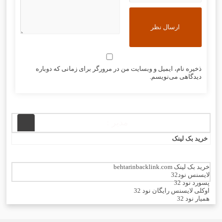
ذخیره نام، ایمیل و وبسایت من در مرورگر برای زمانی که دوباره
دیدگاهی می‌نویسم.
مدیر :
خرید بک لینک
خرید بک لینک behtarinbacklink.com
لایسنس نود32
پسورد نود 32
اوکلی لایسنس رایگان نود 32
همیار نود 32
بهترین سئو
رایگان