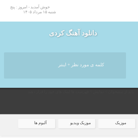
خوش آمدید - امروز : پنج
شنبه ۱۵ مرداد ۱۴۰۵
دانلود آهنگ کردی
باید از پیشخوان > نمایش > فهرست ها لینک های خود را قرار دهید
موزیک
موزیک ویدیو
آلبوم ها