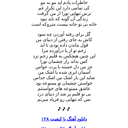
خاطرات یادم آید مو به مو
کی تمامی دارد این تکرار غم
ترس تنهایی تورا از من گرفت
زندگی آن گونه که باید نبود
خانه بی تو خانه نیست متروکه است
گل برای رفته آوردن چه سود
کاش به جای رفتن از دنیای من
قول ماندن داده بودی تا ابد
زخم تو از پا درآورده مرا
این چنین هیچکس به قلبم زخم نزد
کس نداند راز چشمان تورا
جز من دل خسته با پرت حواس
آسمان ابری شده با اشک من
شاید این بار اشک من اشک خداس
خواستن چشمان تو ممنوعه بود
عاشق ممنوعه های خواستنم
بی تو قلبم پر شد از دنیای درد
بس که تنهایی رو فریاد میزنم
🎵🎵🎵
دانلود آهنگ با کیفیت ۱۲۸