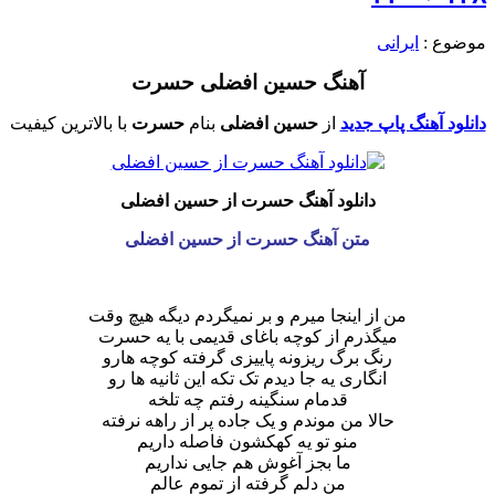
موضوع :
ایرانی
آهنگ حسین افضلی حسرت
دانلود آهنگ پاپ جدید
از
حسین افضلی
بنام
حسرت
با بالاترین کیفیت
دانلود آهنگ حسرت از حسین افضلی
متن آهنگ حسرت از حسین افضلی
من از اینجا میرم و بر نمیگردم دیگه هیچ وقت
میگذرم از کوچه باغای قدیمی با یه حسرت
رنگ برگ ریزونه پاییزی گرفته کوچه هارو
انگاری یه جا دیدم تک تکه این ثانیه ها رو
قدمام سنگینه رفتم چه تلخه
حالا من موندم و یک جاده پر از راهه نرفته
منو تو یه کهکشون فاصله داریم
ما بجز آغوش هم جایی نداریم
من دلم گرفته از تموم عالم