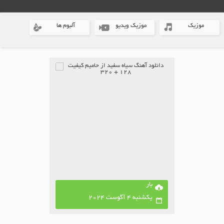
موزیک
موزیک ویدیو
آلبوم ها
بار
یکشنبه 4 آگوست 2024