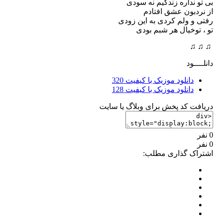
بی تو نداره زندگیم نه سودی
از نردبون عشق افتادم
رفتی و ولم کردی به این زودی
تو ، توخیال هر شبم بودی
♫ ♫ ♫
دانلــــود
دانلود موزیک با کیفیت 320
دانلود موزیک با کیفیت 128
دریافت کد پخش برای وبلاگ یا سایت
0 نفر
0 نفر
اشتراک گذاری مطلب: