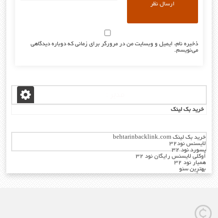
ذخیره نام، ایمیل و وبسایت من در مرورگر برای زمانی که دوباره دیدگاهی
می‌نویسم.
مدیر :
خرید بک لینک
خرید بک لینک behtarinbacklink.com
لایسنس نود32
پسورد نود 32
اوکلی لایسنس رایگان نود 32
همیار نود 32
بهترین سئو
رایگان