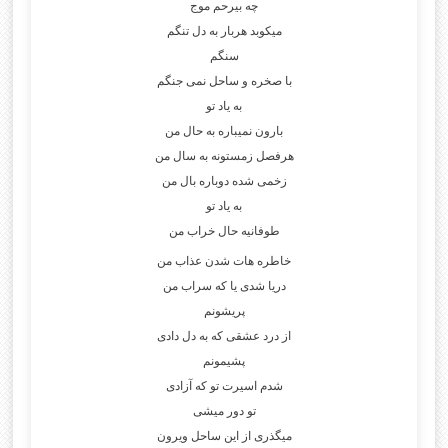
چه بیرحم موج
میکوبد هربار به دل تنگم
سنگم
با صخره و ساحل نمی جنگم
به یاد تو
بارون نمیباره به حال من
هرفصل زمستونه به سال من
زخمی شده دوباره بال من
به یاد تو
طوفانیه حال خراب من
خاطره هات شدن عذاب من
دریا شدی یا که سراب من
پریشونم
از درد عشقی که به دل دادی
پشیمونم
شدم اسیرت تو که آزادی
تو دور میشی
میگذری از این ساحل ویرون