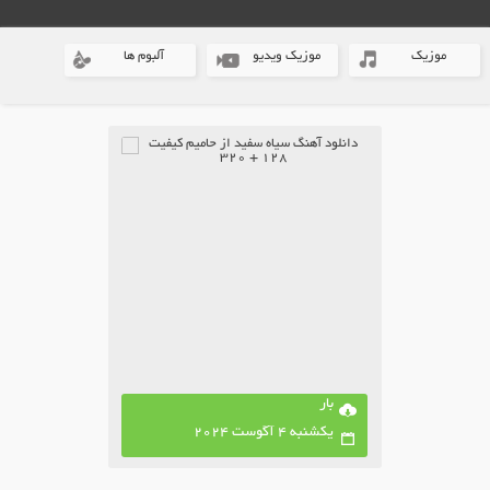
موزیک
موزیک ویدیو
آلبوم ها
بار
یکشنبه 4 آگوست 2024