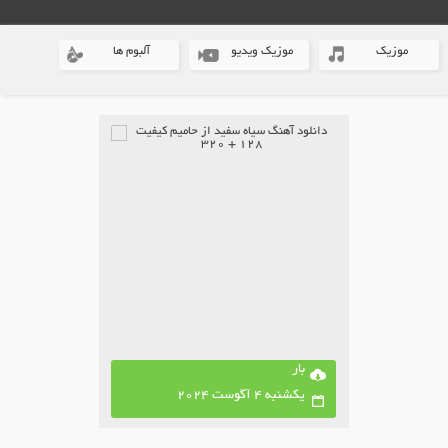
موزیک
موزیک ویدیو
آلبوم ها
بار
یکشنبه 4 آگوست 2024