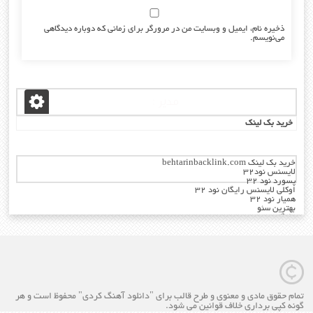
ذخیره نام، ایمیل و وبسایت من در مرورگر برای زمانی که دوباره دیدگاهی
می‌نویسم.
مدیر :
خرید بک لینک
خرید بک لینک behtarinbacklink.com
لایسنس نود32
پسورد نود 32
اوکلی لایسنس رایگان نود 32
همیار نود 32
بهترین سئو
رایگان
خرید آنتی ویروس کسپرسکی
تمام حقوق مادی و معنوی و طرح قالب برای "دانلود آهنگ کردی" محفوظ است و هر
گونه کپی برداری خلاف قوانین می شود.