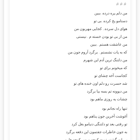
♫ ♫ ♫
من دلم پره درده. ببین
دستامو یخ کرده. بی تو
هوای دل سرده.. کجایی مهربون من
من از بی تو بودن خسته م . نیستی
من عاشقت هستم . ببین
که به پات نشستم . برگرد آروم جون من
من دلتنگ ترین آدم این شهرم
که میخونم برای تو
کجاست آخه چشای تو
شد حسرت رو دلم اون خنده های تو
من دیوونه تم بسه بیا برگرد
چشات یه روزی ماهم بود
تنها راه نجاتم بود
آغوشت آخرین جون پناهم بود
تو رفتی بعد تو دلتنگی دنیامو بغل کرد
به جون خاطرات جفتمون این دفعه برگرد
پی ات گشتم تموم کوچه و پس کوچه هارو