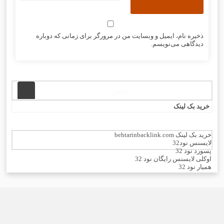
ذخیره نام، ایمیل و وبسایت من در مرورگر برای زمانی که دوباره
دیدگاهی می‌نویسم.
مدیر :
خرید بک لینک
خرید بک لینک behtarinbacklink.com
لایسنس نود32
پسورد نود 32
اوکلی لایسنس رایگان نود 32
همیار نود 32
بهترین سئو
رایگان
خرید آنتی ویروس کسپرسکی