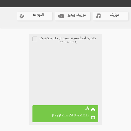
موزیک
موزیک ویدیو
آلبوم ها
بار
یکشنبه 4 آگوست 2024