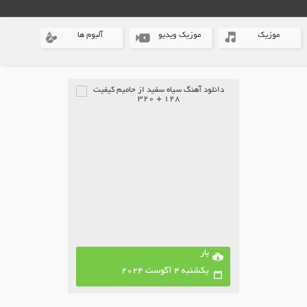
موزیک
موزیک ویدیو
آلبوم ها
بار
یکشنبه 4 آگوست 2024