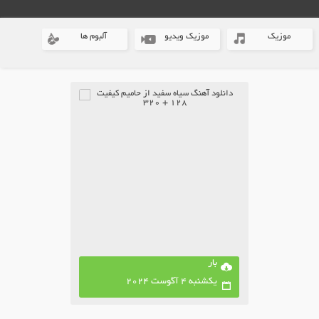
موزیک
موزیک ویدیو
آلبوم ها
بار
یکشنبه 4 آگوست 2024