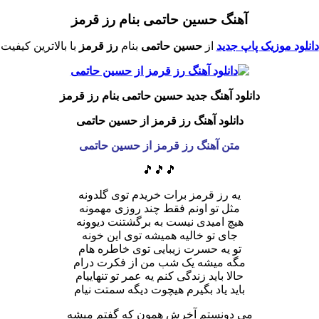
آهنگ حسین حاتمی بنام رز قرمز
دانلود موزیک پاپ جدید
از
حسین حاتمی
بنام
رز قرمز
با بالاترین کیفیت
دانلود آهنگ جدید حسین حاتمی بنام رز قرمز
دانلود آهنگ رز قرمز از حسین حاتمی
متن آهنگ رز قرمز از حسین حاتمی
🎵🎵🎵
یه رز قرمز برات خریدم توی گلدونه
مثل تو اونم فقط چند روزی مهمونه
هیچ امیدی نیست به برگشتنت دیوونه
جای تو خالیه همیشه توی این خونه
تو یه حسرت زیبایی توی خاطره هام
مگه میشه یک شب من از فکرت درام
حالا باید زندگی کنم یه عمر تو تنهاییام
باید یاد بگیرم هیچوت دیگه سمتت نیام
می دونستم آخرش همون که گفتم میشه