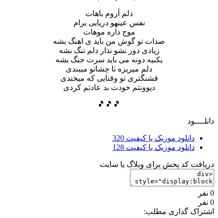
دلم آروم باهات
نفس عینهو دریایی برام
موج داره موهات
صدات تو گوش من باید ی اهنگ بشه
زیادی دور نشو نذار دلم تنگ بشه
يكىيه دونه مى باید سرت جنگ بشه
دلم میریزه تا چشاتو میبندی
قشنگتری تو وقتایی که میخندی
دیوونتم خودت بد عادتم کردی
🎵🎵🎵
دانلــــود
دانلود موزیک با کیفیت 320
دانلود موزیک با کیفیت 128
دریافت کد پخش برای وبلاگ یا سایت
0 نفر
0 نفر
اشتراک گذاری مطلب: