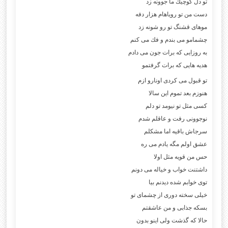
تو دل كوچيك ما جوونه زد
دست من تو روياهام هزار دفه
موهاى قشنگ تو رو شونه زد
چشمامو مى بندم و فك مى كنم
به روزايى كه برات جون مى دادم
هديه هايى كه برات گرفتمو
تو قبول مى كردى اونارو ازم
هنوزم بعد تموم اين سالا
كسى مثل تو نيومد تو دلم
نوجوونى رفت و عاقلم شدم
سرجاش باقيه اما مشكلم
عشق اولم مگه يادم مى ره
حس من قويه مثل اولا
داشتنت خواب و خياله مى دونم
توى خوابم شده ديدنم بيا
خيلى سخته دورى از چشماى تو
بسكه جذابى و من عاشقتم
حالا كه گذشت ولى اينو بدون