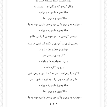
نميدونستم اينقد سنگيه قلب تو
چكار كردي كه ميگم اخ از دست تو
حالا بچرخ تا بچرخم برات
حالا ببين چجورم باهات
نميزارم يه روزي بگي من رفتم و اون موند به پات
حالا بچرخ تا بچرخم برات
عوضى گرفتي حالمو عوضي گرفتي فالتو
عوضي بازي در آوردي تو يكيو گذاشتي جا منو
چشم تو چشم نشو با من
كار ميدي دستم اخر
من نميخوام بد شم باهات
برو رد كارت اصلا
فكر ميكردم ادم بشي نه كه لباس مردم بشي
فكر ميكردم مهم برات يه ذره عاشق بشي
حالا بچرخ تا بچرخم برات
حالا ببين چجورم باهات
نميزارم يه روزي بگي من رفتم و اون موند به پات
🎵🎵🎵