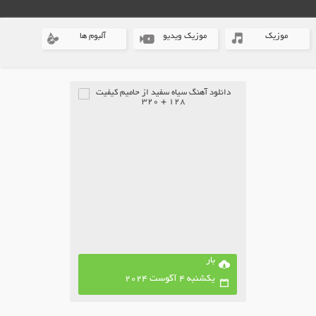
موزیک
موزیک ویدیو
آلبوم ها
بار
یکشنبه 4 آگوست 2024