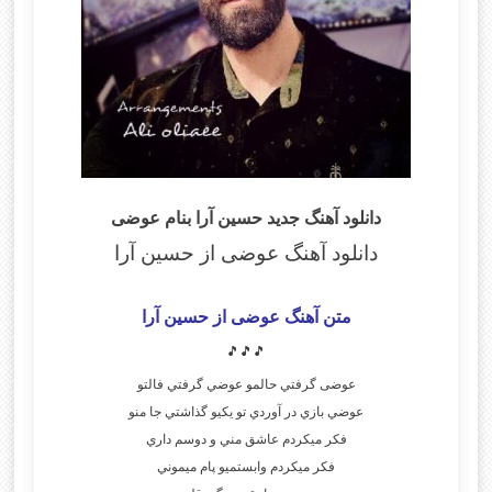
دانلود آهنگ جدید حسین آرا بنام عوضی
دانلود آهنگ عوضی
از حسین آرا
متن آهنگ عوضی از حسین آرا
🎵🎵🎵
عوضى گرفتي حالمو عوضي گرفتي فالتو
عوضي بازي در آوردي تو يكيو گذاشتي جا منو
فكر ميكردم عاشق مني و دوسم داري
فكر ميكردم وابستميو پام ميموني