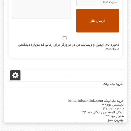
ذخیره نام، ایمیل و وبسایت من در مرورگر برای زمانی که دوباره دیدگاهی
می‌نویسم.
مدیر :
خرید بک لینک
خرید بک لینک behtarinbacklink.com
لایسنس نود32
پسورد نود 32
اوکلی لایسنس رایگان نود 32
همیار نود 32
بهترین سئو
رایگان
خرید آنتی ویروس کسپرسکی