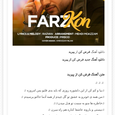
دانلود آهنگ
فرض کن
از
پیربد
دانلود آهنگ جدید فرض کن از پیربد
متن آهنگ فرض کن از پیربد
♫ ♫ ♫
♫بیا و کم کن از این دلشوره روزی که باید بدی قلبو بمن امروزه ♫
♫من همه ی خونرو به عشق تو گل چیدم از همه آدما حالتو‌ پرسیدم ♫
♫خاطره ها منو به سمت تو‌ هـل میدن♫♫
♫نیستی و بارونه عاشقا کناره هم راه میرن ♫