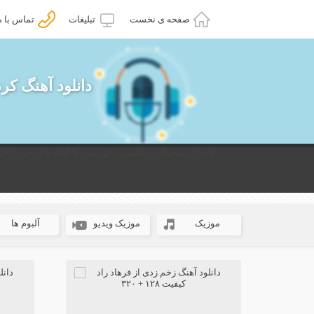
صفحه ی نخست
تبلیغات
تماس با م
دانلود آهنگ کر
باید از پیشخوان > نمایش > فهرست ها لینک های خود را قرا
موزیک
موزیک ویدیو
آلبوم ها