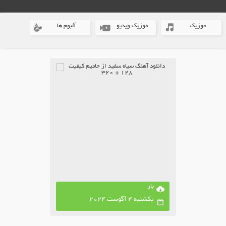
موزیک
موزیک ویدیو
آلبوم ها
بار
یکشنبه 4 آگوست 2024