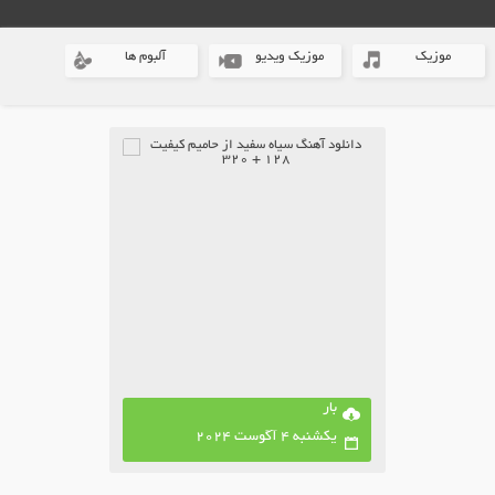
موزیک
موزیک ویدیو
آلبوم ها
بار
یکشنبه 4 آگوست 2024