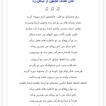
متن آهنگ مجنون از نیکان زد
♫ ♫ ♫
برق چشمای تو قلب عاشقمو بازم دیوونه کرده
شعر وترانه هام بی تو غم زده وخونم تاریک‌وسرده
وقتی حرف میزنی واسم خنده رو تو به لب میاری
بااون طرز نگات روی لبهای من خنده میکار
بی تو آرزوهام بی تو خاطره هام نقش برآبه
باتو دنیای من باتو رویای من شیرین ونابه
هرجا پامیذارم هرکی پیش منه تو روبرومی
تواین دنیا فقط عشق ناز منی تو آرزومی
ماه قلب منی بازم میخوام‌که دور تو بگردم
هرشب فکر توام توی کوچه ی دل مجنونه دوره گردم
دستات واسه ی من درمون غصه ودرد‌دلامه
لحظه لحظه فقط عکس چشمای تو اینجا باهامه،اینجا باهامه
بی تو‌آرزوهام بی تو خاطره هام نقش برآبه
باتو دنیای من با تو رویای من شیرین ونابه
هرجا پا میذارم هرکی پیش منه تو‌روبرومی