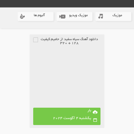
موزیک
موزیک ویدیو
آلبوم ها
بار
یکشنبه 4 آگوست 2024