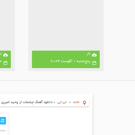
بار
با
پنج‌شنبه 1 آگوست 2024
جمع
خانه
»
ایرانی
»
دانلود آهنگ چشمات از وحید امیری با ک
موضو