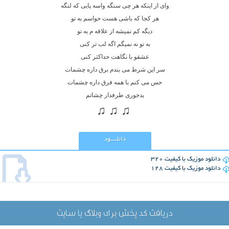
وای از اینکه هر چی سنگه واسه پایی که لنگه
هر کجا که باشی هست حواسم به تو
دیگه کم نمیشه از علاقه م به تو
به تو نه نمیگم اگه لب تر کنی
عشقو با نگاهت حداکثر کنی
سر این شرط می بندم برق داره چشمات
حس می کنم با همه فرق داره چشمات
بدجوری طرفدار چشاتم
♫ ♫ ♫
دانلــــود
دانلود موزیک با کیفیت 320
دانلود موزیک با کیفیت 128
دریافت کد پخش برای وبلاگ یا سایت