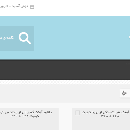
خوش آمدید - امروز : پنج شنبه
ید