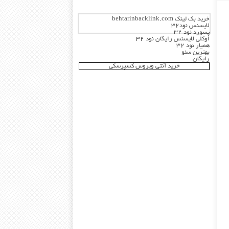
خرید بک لینک behtarinbacklink.com
لایسنس نود32
پسورد نود 32
اوکلی لایسنس رایگان نود 32
همیار نود 32
بهترین سئو
رایگان
خرید آنتی ویروس کسپرسکی