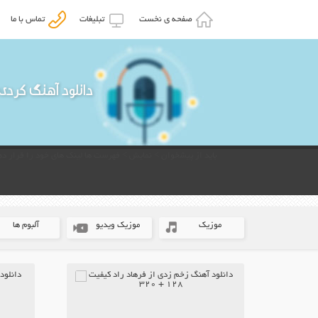
صفحه ی نخست
تبلیغات
تماس با ما
دانلود آهنگ کردی
باید از پیشخوان > نمایش > فهرست ها لینک های خود را قرار ده
موزیک
موزیک ویدیو
آلبوم ها