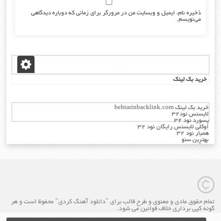
ذخیره نام، ایمیل و وبسایت من در مرورگر برای زمانی که دوباره دیدگاهی
می‌نویسم.
مدیر :
خرید بک لینک
خرید بک لینک behtarinbacklink.com
لایسنس نود32
پسورد نود 32
اوکلی لایسنس رایگان نود 32
همیار نود 32
بهترین سئو
رایگان
خرید آنتی ویروس کسپرسکی
تمام حقوق مادی و معنوی و طرح قالب برای "دانلود آهنگ کردی" محفوظ است و هر
گونه کپی برداری خلاف قوانین می شود.