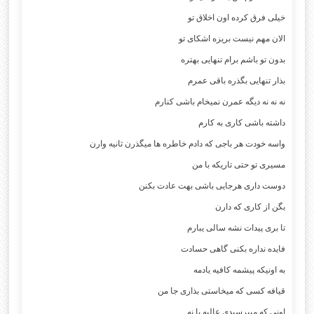
خیلی فرق کرده اون اخلاق تو
الان مهم نیست بریزه اشکای تو
بدون تو باشم برام تنهایی بهتره
بذار تنهایی بگذره باقی عمرم
نه نه نه دیگه عمرن نمیخام باشی کنارم
داشته باشی کاری به کارم
واسه خودت هر باجی که دادم خاطره ها میگذرن ثانیه وارن
مسیری تو حتی تاریکه با من
دوست داری هرجایی باشی بهت عادت بکنن
بگن از کاری که دارن
تا بری پیدات نشه سالی یبارم
فایده نداره بکنی گاهی حسادت
به اونیکه پیشمه کافیه یادمه
قیافه کسی که میخاستی بذاری جا من
اونی که میپرسیدی عالیه یا نه