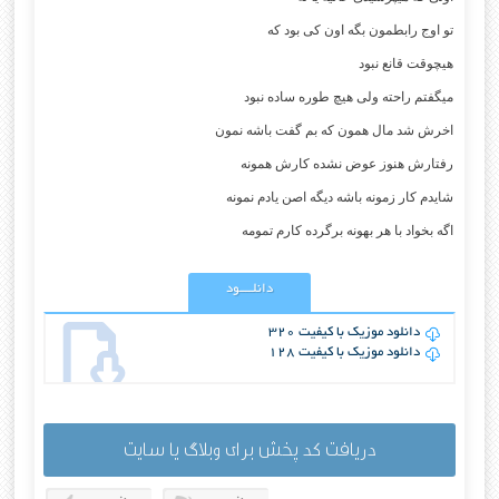
تو اوج رابطمون بگه اون کی بود که
هیچوقت قانع نبود
میگفتم راحته ولی هیچ طوره ساده نبود
اخرش شد مال همون که بم گفت باشه نمون
رفتارش هنوز عوض نشده کارش همونه
شایدم کار زمونه باشه دیگه اصن یادم نمونه
اگه بخواد با هر بهونه برگرده کارم تمومه
دانلــــود
دانلود موزیک با کیفیت 320
دانلود موزیک با کیفیت 128
دریافت کد پخش برای وبلاگ یا سایت