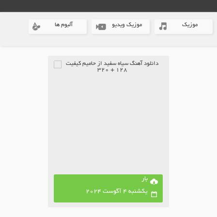
موزیک
موزیک ویدیو
آلبوم ها
بار
یکشنبه 4 آگوست 2024