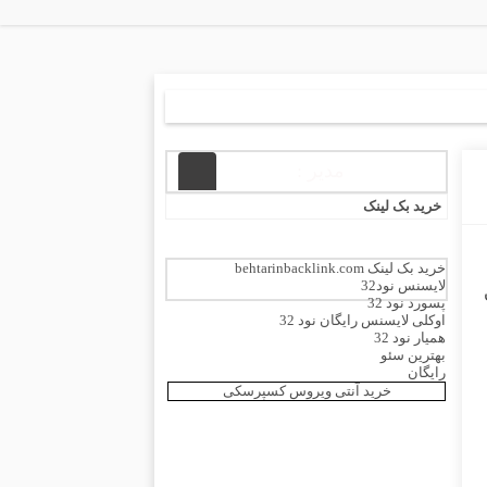
مدیر :
خرید بک لینک
خرید بک لینک behtarinbacklink.com
لایسنس نود32
پسورد نود 32
اوکلی لایسنس رایگان نود 32
همیار نود 32
بهترین سئو
رایگان
خرید آنتی ویروس کسپرسکی