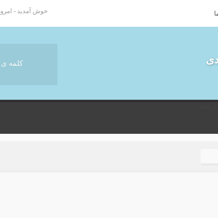
خوش آمدید - امروز : پنج شن
ا
دی
ر دهید