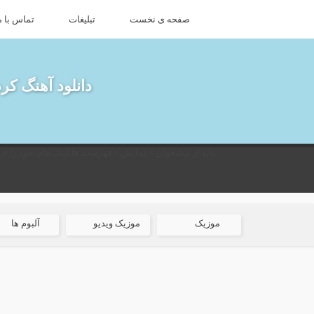
صفحه ی نخست
تبلیغات
تماس با م
دانلود آهنگ کر
باید از پیشخوان > نمایش > فهرست ها لینک های خود را قرا
موزیک
موزیک ویدیو
آلبوم ها