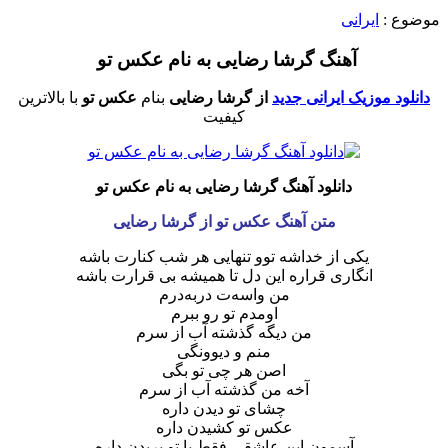
موضوع :
ایرانی
آهنگ گرشا رضایی به نام عکس تو
دانلود موزیک ایرانی جدید
از گرشا رضایی
بنام
عکس تو
با بالاترین
کیفیت
دانلود آهنگ گرشا رضایی به نام عکس تو
متن آهنگ عکس تو از گرشا رضایی
یکی از خداشه توو تنهایی هر شب کنارت باشه
انگاری قراره این دل تا همیشه بی قرارت باشه
من واسه‌ت در‌به‌درم
اومدم تو رو ببرم
من دیگه گذشته آب از سرم
منم و دیوونگی
اصن هر چی تو بگی
آخه من گذشته آب از سرم
چشای تو دیدن داره
عکس تو کشیدن داره
آسمونِ این عاشقی فقط با تو پریدن داره