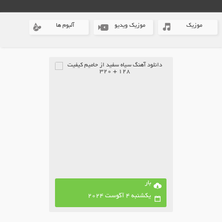
موزیک
موزیک ویدیو
آلبوم ها
بار
یکشنبه 4 آگوست 2024