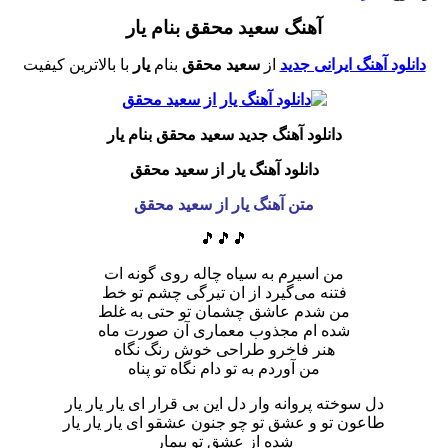
آهنگ سعید محقق بنام یار
دانلود آهنگ ایرانی جدید
از
سعید محقق
بنام
یار
با بالاترین کیفیت
دانلود آهنگ جدید سعید محقق بنام یار
دانلود آهنگ یار از سعید محقق
متن آهنگ یار از سعید محقق
🎵🎵🎵
من اسیرم به سیاه چاله روی گونه ات
فتنه می‌گیرد از ان تیرگی چشم تو خط
من شدم عاشق چشمان تو حتی به غلط
شده ام مجذوب معماری آن صورت ماه
هنر فاخرو طراحی خوش رنگ نگاه
من آوردم به تو دام نگاه تو پناه
دل سوخته پروانه وار دل این بی قرار ای یار یار یار
طاعون تو و عشق تو چو جنون عشقو ای یار یار یار
شده از عشق تو بیمار