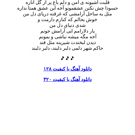
قلبت آشیونه ی امن و دلم باغ پر از گل اناره
حسودا چش نکنن عشقمونو آخه این عشق همتا نداره
مثل یه ساحل آرامشی که غرقته دریای دل من
خوش بحالم که کنارم دارمت و
شدی دنیای دل من
یار دلارامم ایی آرامش جونم
آخه مگه میشه نباشی و بمونم
دیدن لبخندت شیرینه مثل قند
حاکم شهر دلمی دلبر دلبند، دلبر دلبند
🎵🎵🎵
دانلود آهنگ با کیفیت ۱۲۸
دانلود آهنگ با کیفیت ۳۲۰