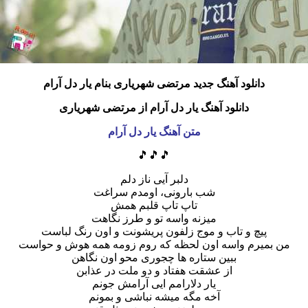
دانلود آهنگ جدید مرتضی شهریاری بنام یار دل آرام
دانلود آهنگ یار دل آرام از مرتضی شهریاری
متن آهنگ یار دل آرام
🎵🎵🎵
دلبر آیی ناز دلم
شب بارونی، اومدم سراغت
تاپ تاپ قلبم همش
میزنه واسه تو و طرز نگاهت
پیچ و تاب و موج زلفون پریشونت و اون رنگ لباست
من بمیرم واسه اون لحظه که روم زومه همه هوش و حواست
ببین ستاره ها چجوری محو اون نگاهن
از عشقت هفتاد و دو ملت در عذابن
یار دلارامم ایی آرامش جونم
آخه مگه میشه نباشی و بمونم