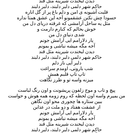
دیدن لبخندت شیرینه مثل قند
حاکم شهر دلمی دلبر دلبند، دلبر دلبند
قلبت آشیونه ی امن و دلم باغ پر از گل اناره
حسودا چش نکنن عشقمونو آخه این عشق همتا نداره
مثل یه ساحل آرامشی که غرقته دریای دل من
خوش بحالم که کنارم دارمت و
شدی دنیای دل من
یار دلارامم ایی آرامش جونم
آخه مگه میشه نباشی و بمونم
دیدن لبخندت شیرینه مثل قند
حاکم شهر دلمی دلبر دلبند، دلبر دلبند
دلبر آیی ناز دلم
شب بارونی، اومدم سراغت
تاپ تاپ قلبم همش
میزنه واسه تو و طرز نگاهت
پیچ و تاب و موج زلفون پریشونت و اون رنگ لباست
من بمیرم واسه اون لحظه که روم زومه همه هوش و حواست
ببین ستاره ها چجوری محو اون نگاهن
از عشقت هفتاد و دو ملت در عذابن
یار دلارامم ایی آرامش جونم
آخه مگه میشه نباشی و بمونم
دیدن لبخندت شیرینه مثل قند
حاکم شهر دلمی دلبر دلبند، دلبر دلبند